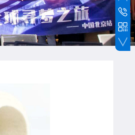
服务热线
1372294
服务热线
1507593
手机扫一扫加我微信