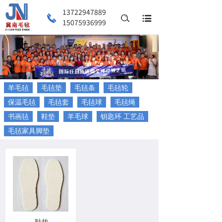
13722947889
搜索
15075936999
羊毛毡
毛毡垫
毛毡条
毛毡轮
保温毛毡
毛毡套
毛毡球
毛毡绳
书画毡
鞋垫
羊毛球
钥匙环 工艺品
毛毡家具脚垫